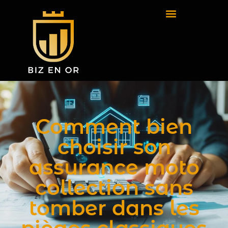
Comment bien
choisir son
assurance moto
collection sans
tomber dans les