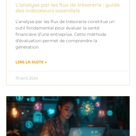
L’analyse par les flux de trésorerie : guide
des indicateurs essentiels
L’analyse par les flux de trésorerie constitue un
outil fondamental pour évaluer la santé
financière d’une entreprise. Cette méthode
d’évaluation permet de comprendre la
génération
LIRE LA SUITE »
19 avril 2024