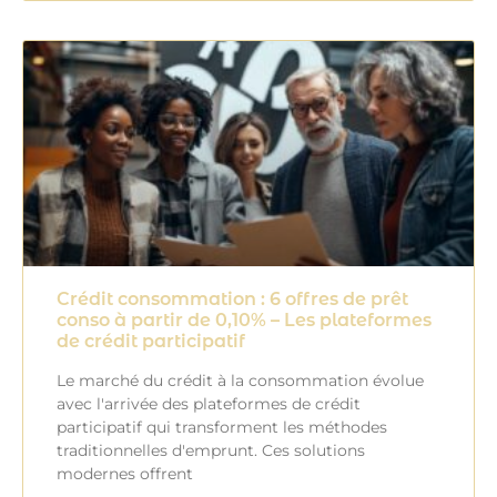
Crédit consommation : 6 offres de prêt
conso à partir de 0,10% – Les plateformes
de crédit participatif
Le marché du crédit à la consommation évolue
avec l'arrivée des plateformes de crédit
participatif qui transforment les méthodes
traditionnelles d'emprunt. Ces solutions
modernes offrent